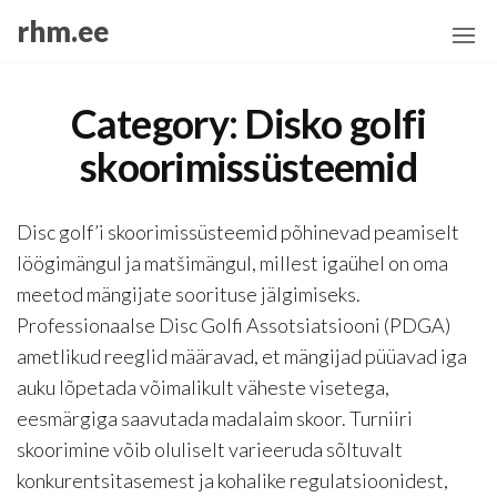
Skip
rhm.ee
to
the
content
Category:
Disko golfi
skoorimissüsteemid
Disc golf’i skoorimissüsteemid põhinevad peamiselt
löögimängul ja matšimängul, millest igaühel on oma
meetod mängijate soorituse jälgimiseks.
Professionaalse Disc Golfi Assotsiatsiooni (PDGA)
ametlikud reeglid määravad, et mängijad püüavad iga
auku lõpetada võimalikult väheste visetega,
eesmärgiga saavutada madalaim skoor. Turniiri
skoorimine võib oluliselt varieeruda sõltuvalt
konkurentsitasemest ja kohalike regulatsioonidest,