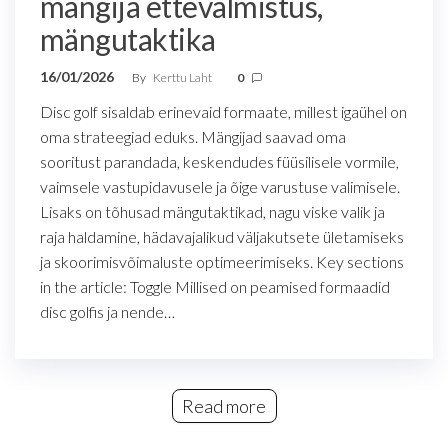
mängija ettevalmistus,
mängutaktika
16/01/2026
By
Kerttu Laht
0
Disc golf sisaldab erinevaid formaate, millest igaühel on
oma strateegiad eduks. Mängijad saavad oma
sooritust parandada, keskendudes füüsilisele vormile,
vaimsele vastupidavusele ja õige varustuse valimisele.
Lisaks on tõhusad mängutaktikad, nagu viske valik ja
raja haldamine, hädavajalikud väljakutsete ületamiseks
ja skoorimisvõimaluste optimeerimiseks. Key sections
in the article: Toggle Millised on peamised formaadid
disc golfis ja nende…
Read more