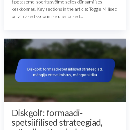
tipptasemel sooritusvõime selles dünaamilises
keskkonnas. Key sections in the article: Toggle Millised
on viimased skoorimise uuendused…
Diskgolf: formaadi-
spetsiifilised strateegiad,