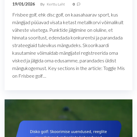
19/01/2026
By
Kerttu Laht
0
Frisbee golf, ehk disc golf, on kaasahaarav sport, kus
mängijad püüavad visata ketast metallkorvi võimalikult
väheste visetega. Punktide jälgimine on oluline, et
hinnata sooritust, edendada konkurentsi ja parandada
strateegiaid tulevikus mängudeks. Skoorikaardi
kasutamine võimaldab mängijatel registreerida oma
visked ja jälgida oma edusamme, parandades üldist
mängukogemust. Key sections in the article: Toggle Mis
on Frisbee golf…