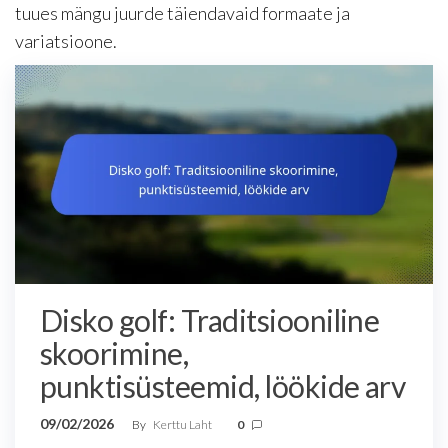
tuues mängu juurde täiendavaid formaate ja
variatsioone.
Disko golf: Traditsiooniline
skoorimine,
punktisüsteemid, löökide arv
09/02/2026
By
Kerttu Laht
0