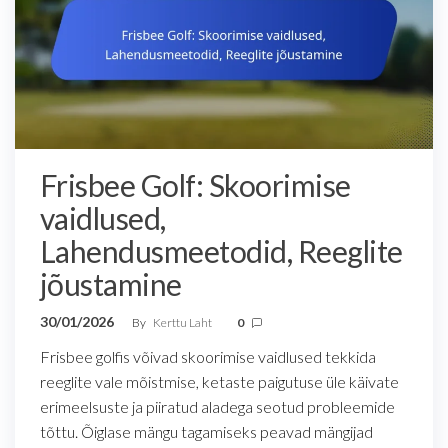
Frisbee Golf: Skoorimise
vaidlused,
Lahendusmeetodid, Reeglite
jõustamine
30/01/2026
By
Kerttu Laht
0
Frisbee golfis võivad skoorimise vaidlused tekkida
reeglite vale mõistmise, ketaste paigutuse üle käivate
erimeelsuste ja piiratud aladega seotud probleemide
tõttu. Õiglase mängu tagamiseks peavad mängijad