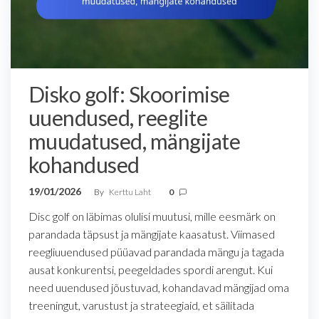
Disko golf: Skoorimise
uuendused, reeglite
muudatused, mängijate
kohandused
19/01/2026
By
Kerttu Laht
0
Disc golf on läbimas olulisi muutusi, mille eesmärk on
parandada täpsust ja mängijate kaasatust. Viimased
reegliuuendused püüavad parandada mängu ja tagada
ausat konkurentsi, peegeldades spordi arengut. Kui
need uuendused jõustuvad, kohandavad mängijad oma
treeningut, varustust ja strateegiaid, et säilitada