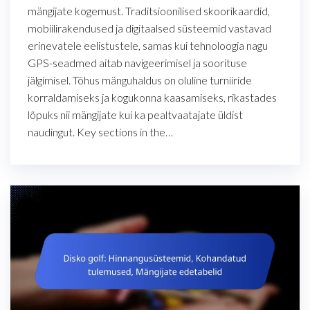
mängijate kogemust. Traditsioonilised skoorikaardid,
mobiilirakendused ja digitaalsed süsteemid vastavad
erinevatele eelistustele, samas kui tehnoloogia nagu
GPS-seadmed aitab navigeerimisel ja soorituse
jälgimisel. Tõhus mänguhaldus on oluline turniiride
korraldamiseks ja kogukonna kaasamiseks, rikastades
lõpuks nii mängijate kui ka pealtvaatajate üldist
naudingut. Key sections in the…