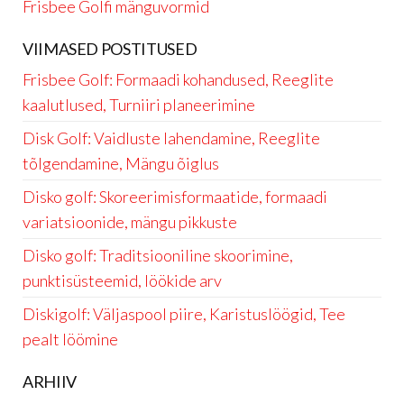
Frisbee Golfi mänguvormid
VIIMASED POSTITUSED
Frisbee Golf: Formaadi kohandused, Reeglite
kaalutlused, Turniiri planeerimine
Disk Golf: Vaidluste lahendamine, Reeglite
tõlgendamine, Mängu õiglus
Disko golf: Skoreerimisformaatide, formaadi
variatsioonide, mängu pikkuste
Disko golf: Traditsiooniline skoorimine,
punktisüsteemid, löökide arv
Diskigolf: Väljaspool piire, Karistuslöögid, Tee
pealt löömine
ARHIIV