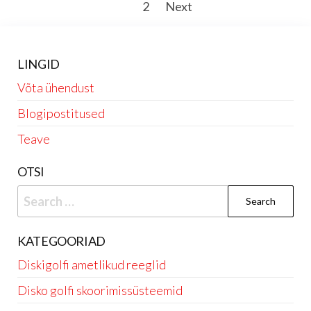
Posts
1
2
Next
pagination
LINGID
Võta ühendust
Blogipostitused
Teave
OTSI
Search
for:
KATEGOORIAD
Diskigolfi ametlikud reeglid
Disko golfi skoorimissüsteemid