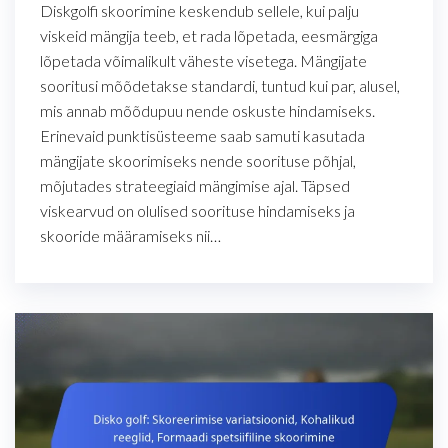
Diskgolfi skoorimine keskendub sellele, kui palju
viskeid mängija teeb, et rada lõpetada, eesmärgiga
lõpetada võimalikult väheste visetega. Mängijate
sooritusi mõõdetakse standardi, tuntud kui par, alusel,
mis annab mõõdupuu nende oskuste hindamiseks.
Erinevaid punktisüsteeme saab samuti kasutada
mängijate skoorimiseks nende soorituse põhjal,
mõjutades strateegiaid mängimise ajal. Täpsed
viskearvud on olulised soorituse hindamiseks ja
skooride määramiseks nii…