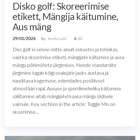
Disko golf: Skoreerimise
etikett, Mängija käitumine,
Aus mäng
29/01/2026
By
Kerttu Laht
0
Disc golf ei seisne mitte ainult oskustes ja tehnikas,
vaid ka skoorimise etiketi, mängijate käitumise ja ausa
mängu põhimõtete järgimises. Nende standardite
järgimine tagab kõigi osalejate jaoks austava ja
nauditava kogemuse, edendades positiivset
atmosfääri rajal. Aususe ja spordimeheliku käitumise
säilitamine aitab mängijatel kaasa mängu üldisele
vaimule. Key sections in the article: Toggle Mis on
skoorimise…