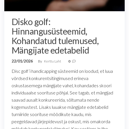
Disko golf:
Hinnangusüsteemid,
Kohandatud tulemused,
Mängijate edetabelid
22/01/2026
By
Kerttu Laht
0
Disc golf’i handicapping süsteemid on loodud, et luua
võrdsed konkurentsitingimused erineva
oskustasemega mängijate vahel, kohandades skoori
individuaalse soorituse põhjal. See tagab, et mängijad
saavad ausalt konkureerida, sõltumata nende
kogemustest. Lisaks luuakse mängijate edetabelid
turniiride soorituse mõõdikute kaudu, mis
peegeldavad järjepidevust ja oskust, mis omakorda
mõjutab konkurentsivõimalusi. Key sections in the