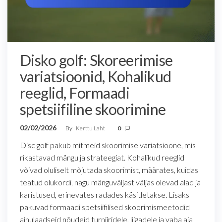
Disko golf: Skoreerimise
variatsioonid, Kohalikud
reeglid, Formaadi
spetsiifiline skoorimine
02/02/2026
By
Kerttu Laht
0
Disc golf pakub mitmeid skoorimise variatsioone, mis
rikastavad mängu ja strateegiat. Kohalikud reeglid
võivad oluliselt mõjutada skoorimist, määrates, kuidas
teatud olukordi, nagu mänguväljast väljas olevad alad ja
karistused, erinevates radades käsitletakse. Lisaks
pakuvad formaadi spetsiifilised skoorimismeetodid
ainulaadseid nõudeid turniiridele, liigadele ja vaba aja