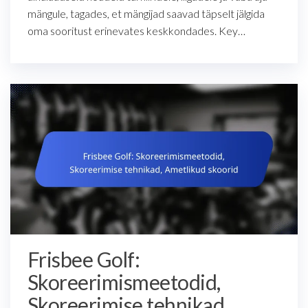
mängule, tagades, et mängijad saavad täpselt jälgida
oma sooritust erinevates keskkondades. Key…
Frisbee Golf:
Skoreerimismeetodid,
Skoreerimise tehnikad,