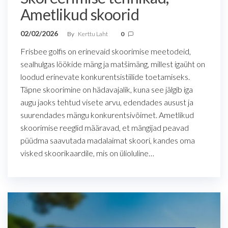
Ametlikud skoorid
02/02/2026
By
Kerttu Laht
0
Frisbee golfis on erinevaid skoorimise meetodeid,
sealhulgas löökide mäng ja matšimäng, millest igaüht on
loodud erinevate konkurentsistiilide toetamiseks.
Täpne skoorimine on hädavajalik, kuna see jälgib iga
augu jaoks tehtud visete arvu, edendades ausust ja
suurendades mängu konkurentsivõimet. Ametlikud
skoorimise reeglid määravad, et mängijad peavad
püüdma saavutada madalaimat skoori, kandes oma
visked skoorikaardile, mis on ülioluline…