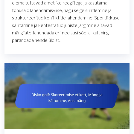
olema tuttavad ametlike reeglitega ja kasutama
tõhusaid lahendamisviise, nagu selge suhtlemine ja
struktureeritud konfliktide lahendamine. Sportlikkuse
säilitamine ja kehtestatud juhiste järgimine aitavad
mängijatel lahendada erimeelsusi sõbralikult ning
parandada nende üldist…